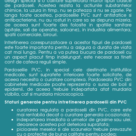
design special si o calitate superioara multor tipuri clasice
de pardoseli. Acestea rezista la actiunile substantelor
chimice, la uzura in timp, nu se pateaza si nu se zgarie. Pe
langa toate acestea, pardoselile PVC sunt antistatice si
antibacteriene, nu au rosturi in care sa se depuna mizeria,
de aceea sunt foarte des folosite in spatiile sanitare
(spitale, sali de operatie, saloane), in industria alimentara,
spatii comerciale, birouri.
Intretinerea corespunzatoare a acestor tipuri de pardoseli
este foarte importanta pentru a asigura o durata de viata
cat mai lunga. Pentru a va putea bucura de pardoseli cu
un aspect placut timp indelungat, este necesar sa tineti
cont de cateva reguli simple.
Pardoselile PVC, in special cele destinate institutiilor
medicale, sunt suprafete interioare foarte solicitate, de
aceea necesita o curatare complexa. Pardoseala PVC din
cabinetele medicale poate reprezenta o sursa de boli si
epidemii, de aceea trebuie indepartata atat murdaria
vizibila, cat si murdaria microscopica.
Sfaturi generale pentru intretinerea pardoselii din PVC
curatarea regulata a pardoselii din PVC, care este
mai rentabila decat o curatare generala ocazionala;
indepartarea imediata a urmelor de grasime sau ulei,
deoarece acestea pot deteriora suprafata;
picioarele meselor si ale scaunelor trebuie prevazute
cu o protectie de buna calitate pentru podea;