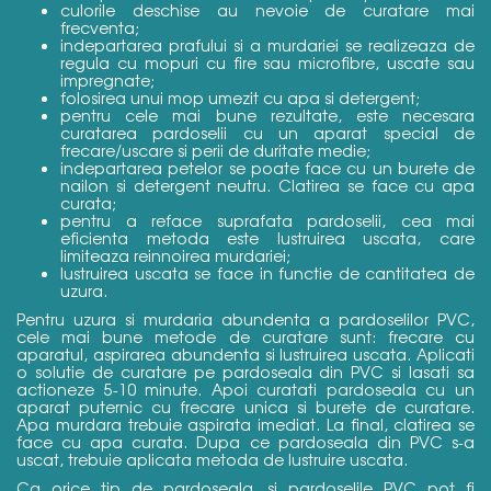
culorile deschise au nevoie de curatare mai
frecventa;
indepartarea prafului si a murdariei se realizeaza de
regula cu mopuri cu fire sau microfibre, uscate sau
impregnate;
folosirea unui mop umezit cu apa si detergent;
pentru cele mai bune rezultate, este necesara
curatarea pardoselii cu un aparat special de
frecare/uscare si perii de duritate medie;
indepartarea petelor se poate face cu un burete de
nailon si detergent neutru. Clatirea se face cu apa
curata;
pentru a reface suprafata pardoselii, cea mai
eficienta metoda este lustruirea uscata, care
limiteaza reinnoirea murdariei;
lustruirea uscata se face in functie de cantitatea de
uzura.
Pentru uzura si murdaria abundenta a pardoselilor PVC,
cele mai bune metode de curatare sunt: frecare cu
aparatul, aspirarea abundenta si lustruirea uscata. Aplicati
o solutie de curatare pe pardoseala din PVC si lasati sa
actioneze 5-10 minute. Apoi curatati pardoseala cu un
aparat puternic cu frecare unica si burete de curatare.
Apa murdara trebuie aspirata imediat. La final, clatirea se
face cu apa curata. Dupa ce pardoseala din PVC s-a
uscat, trebuie aplicata metoda de lustruire uscata.
Ca orice tip de pardoseala, si pardoselile PVC pot fi