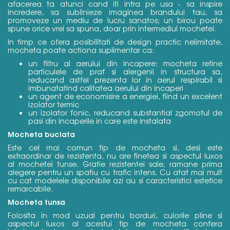
afacerea ta atunci cand iti intra pe usa - sa inspire
incredere, sa sublinieze imaginea brandului tau, sa
promoveze un mediu de lucru sanatos; un birou poate
spune orice vrei sa spuna, doar prin intermediul mochetei.
In timp ce ofera posibilitati de design practic
nelimitate
,
mocheta poate actiona suplimentar ca:
un filtru al aerului din incapere: mocheta retine
particulele de praf si alergenii in structura sa,
reducand astfel prezenta lor in aerul respirabil si
imbunatatind calitatea aerului din incaperi
un agent de economisire a energiei, fiind un excelent
izolator termic
un izolator fonic, reducand substantial zgomotul de
pasi din incaperile in care este instalata
Mocheta buclata
Este cel mai comun tip de mocheta si, desi este
extraordinar de rezistenta, nu are finetea si aspectul luxos
al mochetei tunse. Gratie rezistentei sale, ramane prima
alegere pentru un spatiu cu trafic intens. Cu atat mai mult
cu cat modelele disponibile azi au si caracteristici estetice
remarcabile.
Mocheta tunsa
Folosita in mod uzual pentru borduri, culorile pline si
aspectul luxos al acestui tip de mocheta confera