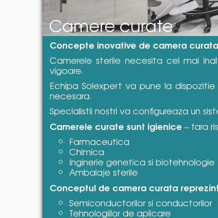
Camere curate
Concepte inovative de camera curat
Camerele sterile necesita cel mai inal
vigoare.
Echipa Solexpert va pune la dispozitie 
necesara.
Specialistii nostri va configureaza un sis
Camerele curate sunt igienice
– fara r
Farmaceutica
Chimica
Inginerie genetica si biotehnologie
Ambalaje sterile
Conceptul de camera curata reprezinta i
Semiconductorilor si conductorilor
Tehnologiilor de aplicare