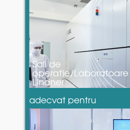
Sali de
operatie/Laboratoare 
Lindner
adecvat pentru