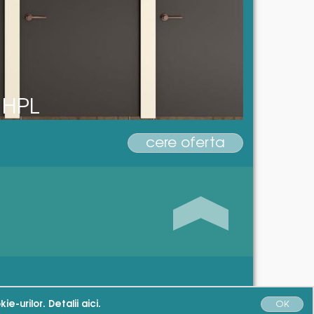
 HPL
cere oferta
ie-urilor. Detalii
aici.
OK