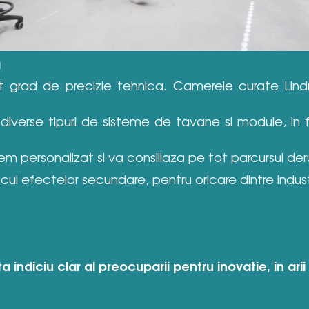
a
t grad de precizie tehnica. Camerele curate Lindne
diverse tipuri de sisteme de tavane si module, in 
tem personalizat si va consiliaza pe tot parcursul derul
iscul efectelor secundare, pentru oricare dintre industr
ndiciu clar al preocuparii pentru inovatie, in arii