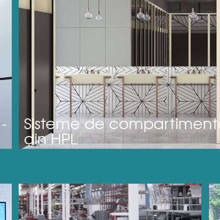
Sisteme de compartimentar
-
din HPL