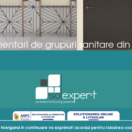
ntari de grupuri sanitare din
 Navigand in continuare va exprimati acordul pentru folosirea cook
Powered by
www.appdev.ro