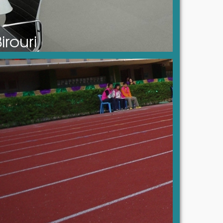
irouri