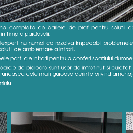
ma completa de bariere de praf pentru solutii c
i in timp a pardoselii.
 Solexpert nu numai ca rezolva impecabil problemele 
olutii de ambientare a intrarii.
e parti ale intrarii pentru a conferi spatiului dum
toarele de picioare sunt usor de intretinut si curata
uneasca cele mai riguroase cerinte privind amenajar
miniu