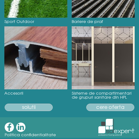
Sport Outdoor
Bariere de praf
Accesorii
Sisteme de compartimentari
de grupuri sanitare din HPL
solutii
cere oferta
Politica confidentialitate