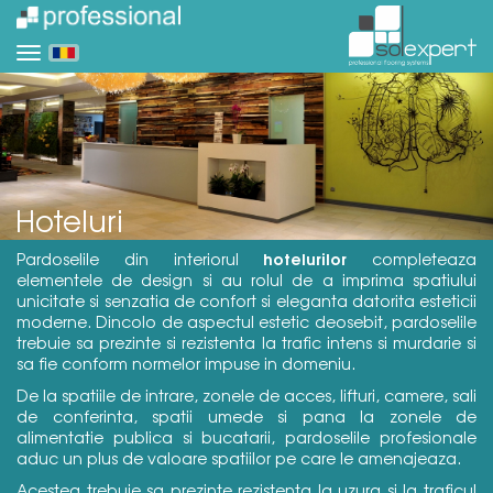
Hoteluri
hotelurilor
Pardoselile din interiorul
completeaza
elementele de design si au rolul de a imprima spatiului
unicitate si senzatia de confort si eleganta datorita esteticii
moderne. Dincolo de aspectul estetic deosebit, pardoselile
trebuie sa prezinte si rezistenta la trafic intens si murdarie si
sa fie conform normelor impuse in domeniu.
De la spatiile de intrare, zonele de acces, lifturi, camere, sali
de conferinta, spatii umede si pana la zonele de
alimentatie publica si bucatarii, pardoselile profesionale
aduc un plus de valoare spatiilor pe care le amenajeaza.
Acestea trebuie sa prezinte rezistenta la uzura si la traficul