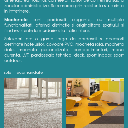
amenajarea holurilor, camerelor, salilor de conferinta sau a
zonelor administrative. Se remarca prin rezistenta si usurinta
in intretinere.
Mochetele
sunt pardoseli elegante, cu multiple
functionalitati, oferind distinctie si originalitate spatiului si
fiind rezistente la murdarie si la trafic intens.
Solexpert are o gama larga de pardoseli si accesorii
destinate hotelurilor: covoare PVC, mocheta rola, mocheta
dale, mocheta personalizata, compartimentari, mana
curenta, LVT, pardoseala tehnica, deck, sport indoor, sport
outdoor.
solutii recomandate