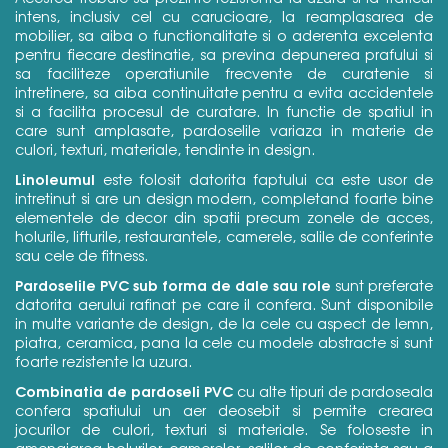
intens, inclusiv cel cu carucioare, la reamplasarea de
mobilier, sa aiba o functionalitate si o aderenta excelenta
pentru fiecare destinatie, sa previna depunerea prafului si
sa faciliteze operatiunile frecvente de curatenie si
intretinere, sa aiba continuitate pentru a evita accidentele
si a facilita procesul de curatare. In functie de spatiul in
care sunt amplasate, pardoselile variaza in materie de
culori, texturi, materiale, tendinte in design.
Linoleumul
este folosit datorita faptului ca este usor de
intretinut si are un design modern, completand foarte bine
elementele de decor din spatii precum zonele de acces,
holurile, lifturile, restaurantele, camerele, salile de conferinte
sau cele de fitness.
Pardoselile PVC sub forma de dale sau role
sunt preferate
datorita aerului rafinat pe care il confera. Sunt disponibile
in multe variante de design, de la cele cu aspect de lemn,
piatra, ceramica, pana la cele cu modele abstracte si sunt
foarte rezistente la uzura.
Combinatia de pardoseli PVC
cu alte tipuri de pardoseala
confera spatiului un aer deosebit si permite crearea
jocurilor de culori, texturi si materiale. Se foloseste in