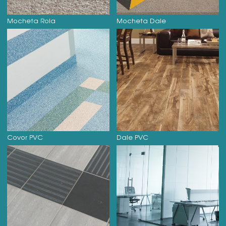
Mocheta Rola
Mocheta Dale
Covor PVC
Dale PVC