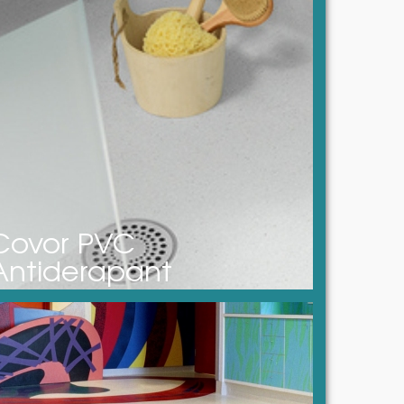
Covor PVC
Antiderapant