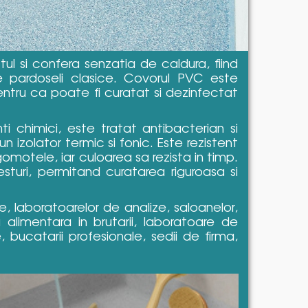
 si confera senzatia de caldura, fiind
de pardoseli clasice. Covorul PVC este
entru ca poate fi curatat si dezinfectat
i chimici, este tratat antibacterian si
n izolator termic si fonic. Este rezistent
gomotele, iar culoarea sa rezista in timp.
esturi, permitand curatarea riguroasa si
tie, laboratoarelor de analize, saloanelor,
 alimentara in brutarii, laboratoare de
te, bucatarii profesionale, sedii de firma,