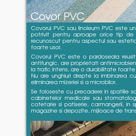
Covor PVC
Covorul PVC sau linoleum PVC este un 
potrivit pentru aproape orice tip de 
recunoscut pentru aspectul sau estetic 
foarte usor.
Covorul PVC este o pardoseala reusita,
antifungic, are proprietati antimicrobien
la trafic intens, are o durabilitate foar
Nu are unghiuri drepte la imbinarea cu 
eliminarea mizeriei si a microbilor.
Se foloseste cu precadere in spatiile sani
cabinetelor medicale sau stomatologice
cofetarie si patiserie, carmangerii, in sp
magazine si depozite, mijloace de tran