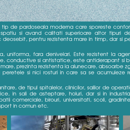
tip de pardoseala moderna care sporeste confortul
spatiu si avand calitati superioare altor tipuri 
deosebit, pentru rezistenta mare in timp, dar si p
 uniforma, fara denivelari. Este rezistent la agent
e, conductive si antistatice, este antiderapant si bu
te mare, prezinta rezistenta la alunecare, absoarbe z
peretele si nici rosturi in care sa se acumuleze r
tare, de tipul spitalelor, clinicilor, salilor de opera
, in sali de asteptare, holuri, dar si in industria
atii comerciale, birouri, universitati, scoli, gradini
sport in comun etc.