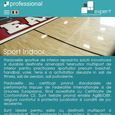
Sport Indoor
Pardoselile sportive de interior reprezinta solutii inovatoare
si durabile destinate amenajarii terenurilor multisport de
interior pentru practicarea sporturilor precum baschet,
handbal, volei, tenis si a activitatilor derulate in sali de
fitness, sali de aerobic, sali polivalente.
Pardoselile au certificari privind standardele de
performanta impuse de Federatiile Internationale si de
Uniunea Europeana, fiind acreditate cu Certificate de
Conformitate CE. Sunt testate privind emisiile AgBB/DIBt,
asigura confortul si protectia jucatorilor si conditii de joc
excelente.
Sunt ideale pentru salile cu destinatii multisport si
multiactivitati, fiind rezistente la trafic intens. Au un design