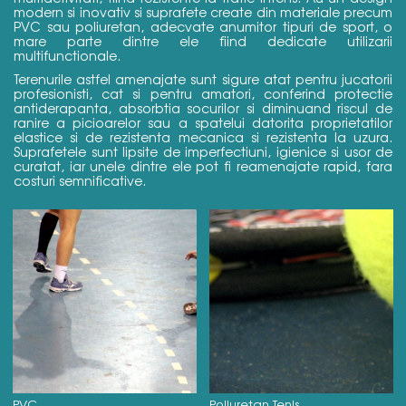
modern si inovativ si suprafete create din materiale precum
PVC sau poliuretan, adecvate anumitor tipuri de sport, o
mare parte dintre ele fiind dedicate utilizarii
multifunctionale.
Terenurile astfel amenajate sunt sigure atat pentru jucatorii
profesionisti, cat si pentru amatori, conferind protectie
antiderapanta, absorbtia socurilor si diminuand riscul de
ranire a picioarelor sau a spatelui datorita proprietatilor
elastice si de rezistenta mecanica si rezistenta la uzura.
Suprafetele sunt lipsite de imperfectiuni, igienice si usor de
curatat, iar unele dintre ele pot fi reamenajate rapid, fara
costuri semnificative.
PVC
Poliuretan Tenis